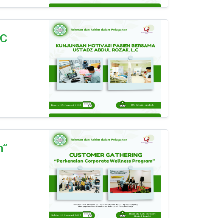
.C
m”