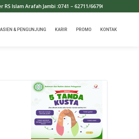
slam Arafah Jambi :0741 – 62711/667966 | WA : 0811745671
PASIEN & PENGUNJUNG
KARIR
PROMO
KONTAK