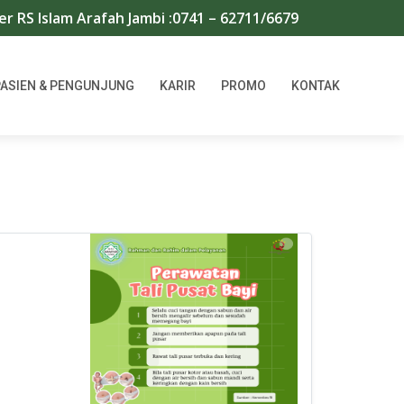
am Arafah Jambi :0741 – 62711/667966 | WA : 08117456716
PASIEN & PENGUNJUNG
KARIR
PROMO
KONTAK