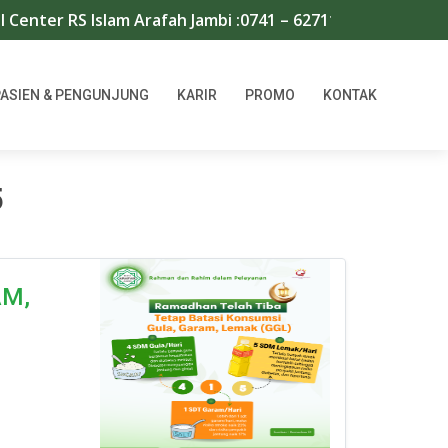
ter RS Islam Arafah Jambi :0741 – 62711/667966 | WA : 0
PASIEN & PENGUNJUNG
KARIR
PROMO
KONTAK
5
AM,