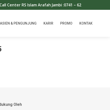
ll Center RS Islam Arafah Jambi :0741 – 62711/667966 | W
PASIEN & PENGUNJUNG
KARIR
PROMO
KONTAK
5
dukung Oleh