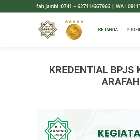
 Islam Arafah Jambi :0741 – 62711/667966 | WA : 08117456
BERANDA
PROFI
KREDENTIAL BPJS 
ARAFAH