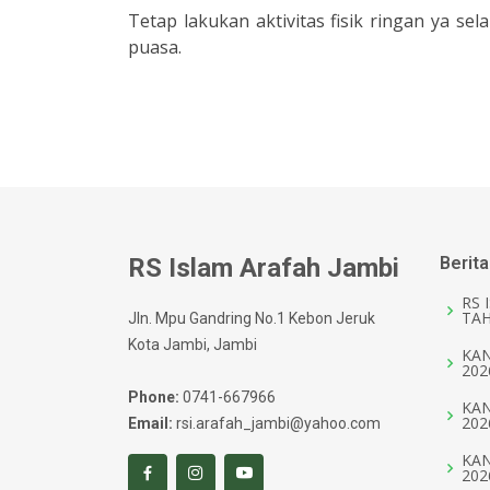
Tetap lakukan aktivitas fisik ringan ya 
puasa.
RS Islam Arafah Jambi
Berita
RS 
TAH
Jln. Mpu Gandring No.1 Kebon Jeruk
Kota Jambi, Jambi
KAN
202
Phone:
0741-667966
KAN
202
Email:
rsi.arafah_jambi@yahoo.com
KAN
202