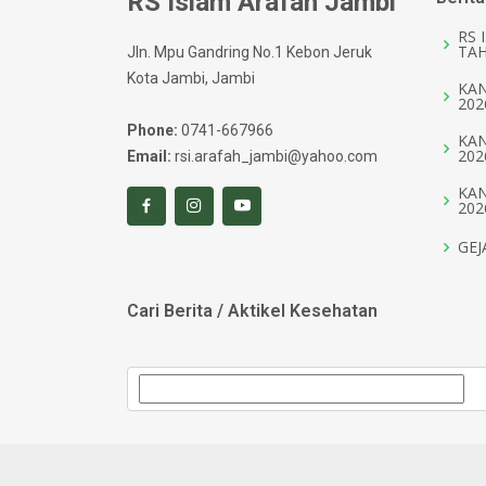
RS Islam Arafah Jambi
RS 
TAH
Jln. Mpu Gandring No.1 Kebon Jeruk
Kota Jambi, Jambi
KAN
202
Phone:
0741-667966
KAN
202
Email:
rsi.arafah_jambi@yahoo.com
KAN
202
GEJ
Cari Berita / Aktikel Kesehatan