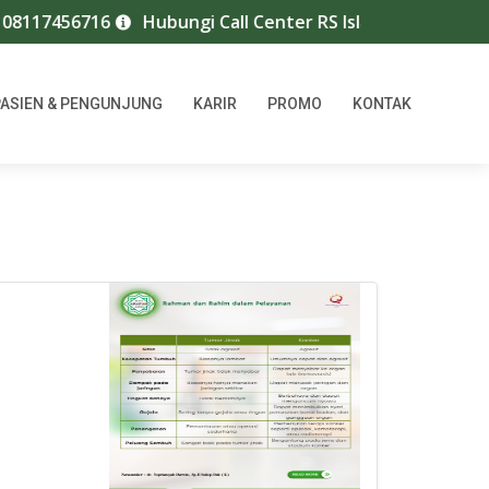
456716
Hubungi Call Center RS Islam Arafah Jambi :074
PASIEN & PENGUNJUNG
KARIR
PROMO
KONTAK