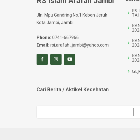
RS Islam Arafah Jambi
RS 
TAH
Jln. Mpu Gandring No.1 Kebon Jeruk
Kota Jambi, Jambi
KAN
202
Phone:
0741-667966
KAN
202
Email:
rsi.arafah_jambi@yahoo.com
KAN
202
GEJ
Cari Berita / Aktikel Kesehatan